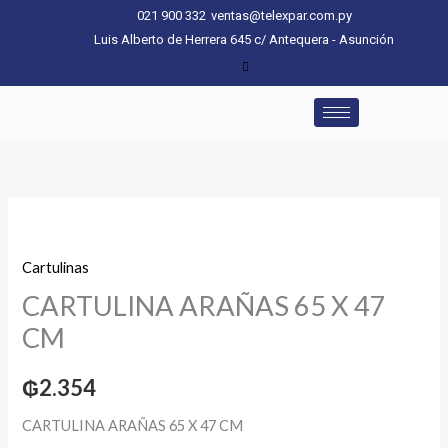
Ir
021 900 332
ventas@telexpar.com.py
al
Luis Alberto de Herrera 645 c/ Antequera - Asunción
contenido
CARTULINA
ARAÑAS
Cartulinas
65
CARTULINA ARAÑAS 65 X 47
X
47
CM
CM
cantidad
₲
2.354
CARTULINA ARAÑAS 65 X 47 CM