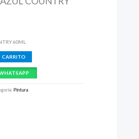
 AZUL COUNTRY
NTRY 60ML
L CARRITO
 WHATSAPP
egoría:
Pintura