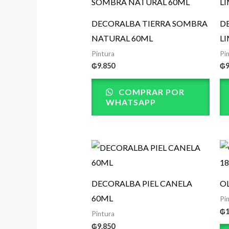
DECORALBA TIERRA SOMBRA
D
NATURAL 60ML
L
Pintura
Pi
₲
9.850
₲
COMPRAR POR
WHATSAPP
DECORALBA PIEL CANELA
O
60ML
Pi
₲
Pintura
₲
9.850