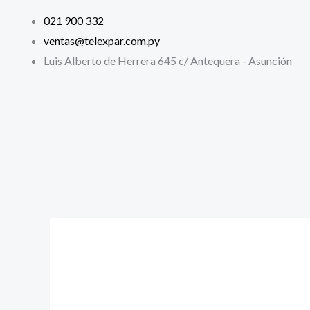
Ir
021 900 332
al
ventas@telexpar.com.py
contenido
Luis Alberto de Herrera 645 c/ Antequera - Asunción