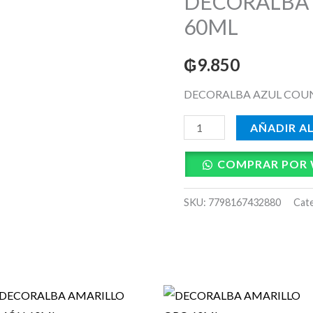
DECORALBA
COUNTRY
60ML
60ML
cantidad
₲
9.850
DECORALBA AZUL COU
AÑADIR A
COMPRAR POR
SKU:
7798167432880
Cat