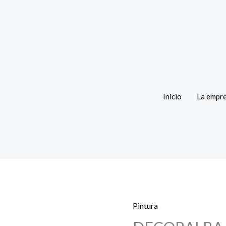
Inicio
La empr
Pintura
DECORALBA
AZUL