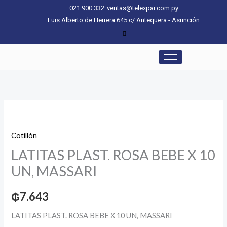
Ir
021 900 332
ventas@telexpar.com.py
al
Luis Alberto de Herrera 645 c/ Antequera - Asunción
contenido
LATITAS
PLAST.
Cotillón
ROSA
LATITAS PLAST. ROSA BEBE X 10
BEBE
X
UN, MASSARI
10
UN,
₲
7.643
MASSARI
LATITAS PLAST. ROSA BEBE X 10 UN, MASSARI
cantidad