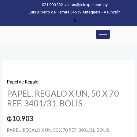
Ir
021 900 332
ventas@telexpar.com.py
al
Luis Alberto de Herrera 645 c/ Antequera - Asunción
contenido
PAPEL,
REGALO
Papel de Regalo
X
PAPEL, REGALO X UN, 50 X 70
UN,
50
REF. 3401/31, BOLIS
X
70
₲
10.903
REF.
PAPEL, REGALO X UN, 50 X 70 REF. 3401/31, BOLIS
3401/31,