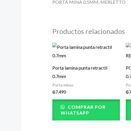
PORTA MINA 0.5MM, MERLETTO
Productos relacionados
Porta lamina punta retractil
P
0.7mm
0.
Porta minas
Po
₲
7.490
₲
COMPRAR POR
WHATSAPP