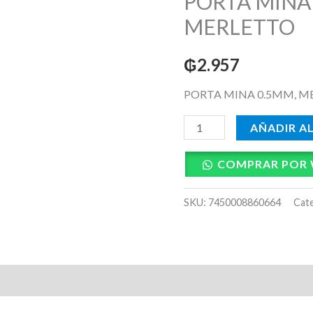
PORTA MINA
0.5MM,
MERLETTO
MERLETTO
cantidad
₲
2.957
PORTA MINA 0.5MM, M
AÑADIR A
COMPRAR POR
SKU:
7450008860664
Cat