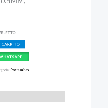
 0.5MM,
ERLETTO
L CARRITO
 WHATSAPP
egoría:
Porta minas