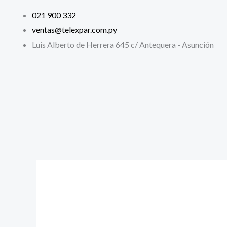
Ir
021 900 332
al
ventas@telexpar.com.py
contenido
Luis Alberto de Herrera 645 c/ Antequera - Asunción