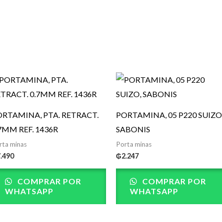
ORTAMINA, PTA. RETRACT.
PORTAMINA, 05 P220 SUIZO
7MM REF. 1436R
SABONIS
rta minas
Porta minas
7.490
₲
2.247
COMPRAR POR
COMPRAR POR
WHATSAPP
WHATSAPP