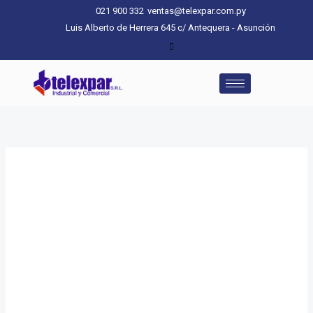
Ir
021 900 332
ventas@telexpar.com.py
al
Luis Alberto de Herrera 645 c/ Antequera - Asunción
contenido
Carpeta
archivadora
Violeta
Riopel
cantidad