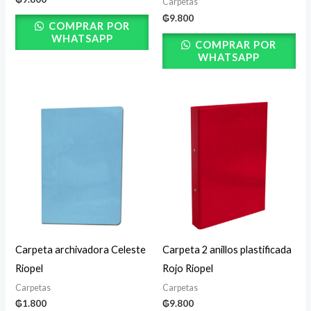
Carpetas
₲
9.800
COMPRAR POR
WHATSAPP
COMPRAR POR
WHATSAPP
Carpeta archivadora Celeste
Carpeta 2 anillos plastificada
Riopel
Rojo Riopel
Carpetas
Carpetas
₲
1.800
₲
9.800