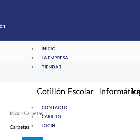
ión
INICIO
LA EMPRESA
TIENDA
Cotillón
Escolar
Informátic
Ju
CONTACTO
Inicio
/ Carpetas
CARRITO
LOGIN
Carpetas