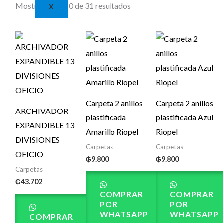
Mostrando 1–10 de 31 resultados
X
Carpeta 2 anillos
Carpeta 2 anillos
ARCHIVADOR
plastificada
plastificada Azul
EXPANDIBLE 13
Amarillo Riopel
Riopel
DIVISIONES
Carpetas
Carpetas
OFICIO
₲
9.800
₲
9.800
Carpetas
₲
43.702
COMPRAR
COMPRAR
POR
POR
WHATSAPP
WHATSAPP
COMPRAR