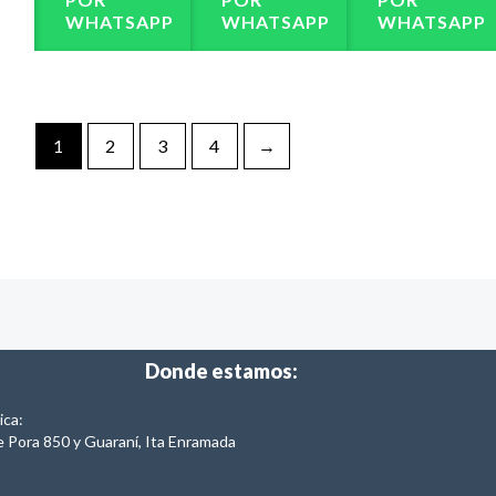
WHATSAPP
WHATSAPP
WHATSAPP
1
2
3
4
→
Donde estamos:
ica:
e Pora 850 y Guaraní, Ita Enramada