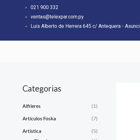
Ir
021 900 332
al
ventas@telexpar.com.py
contenido
Luis Alberto de Herrera 645 c/ Antequera - Asunc
Categorias
Alfileres
(1)
Artículos Foska
(7)
Artística
(5)