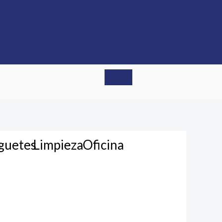
a
guetes
Limpieza
Oficina