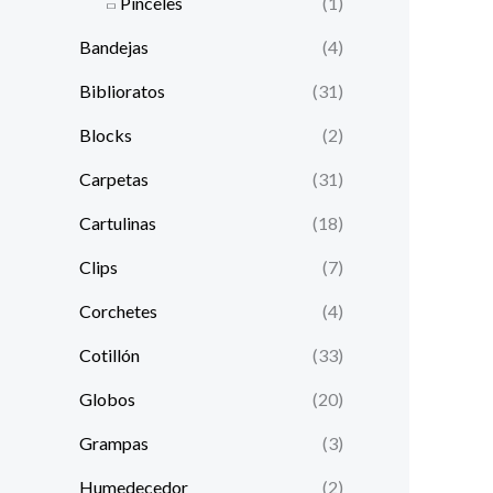
Pinceles
(1)
Bandejas
(4)
Biblioratos
(31)
Blocks
(2)
Carpetas
(31)
Cartulinas
(18)
Clips
(7)
Corchetes
(4)
Cotillón
(33)
Globos
(20)
Grampas
(3)
Humedecedor
(2)