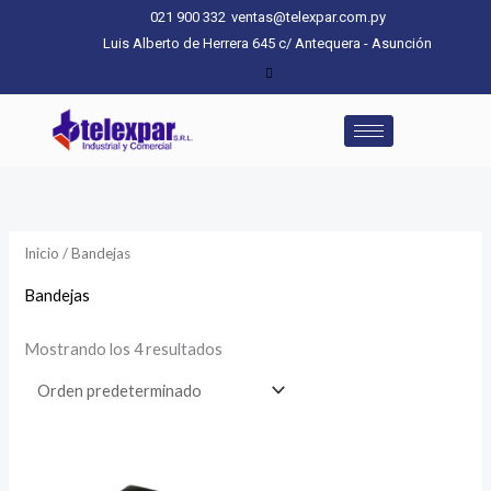
Ir
021 900 332
ventas@telexpar.com.py
al
Luis Alberto de Herrera 645 c/ Antequera - Asunción
contenido
Inicio
/ Bandejas
Bandejas
Mostrando los 4 resultados