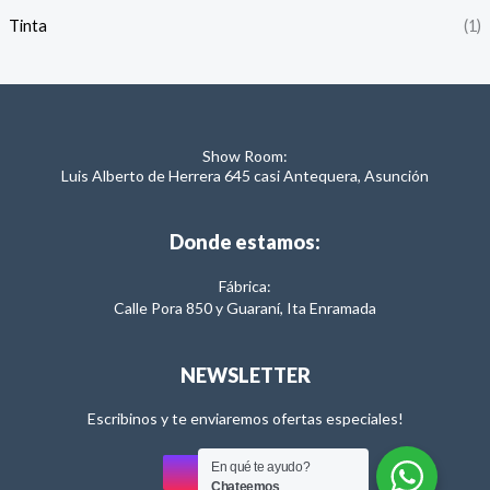
Tinta
(1)
Show Room:
Luis Alberto de Herrera 645 casi Antequera, Asunción
Donde estamos:
Fábrica:
Calle Pora 850 y Guaraní, Ita Enramada
NEWSLETTER
Escribinos y te enviaremos ofertas especiales!
En qué te ayudo?
Enviar
Chateemos