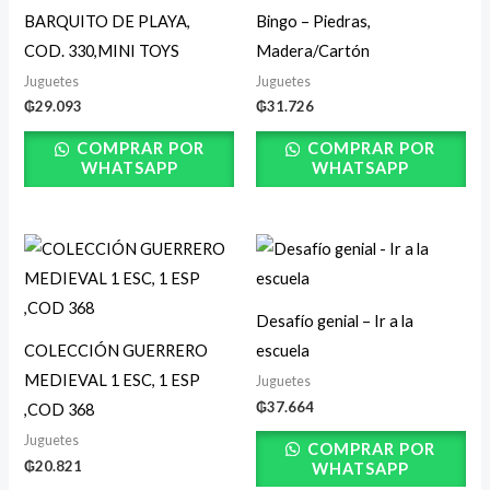
BARQUITO DE PLAYA,
Bingo – Piedras,
COD. 330,MINI TOYS
Madera/Cartón
Juguetes
Juguetes
₲
29.093
₲
31.726
COMPRAR POR
COMPRAR POR
WHATSAPP
WHATSAPP
Desafío genial – Ir a la
COLECCIÓN GUERRERO
escuela
MEDIEVAL 1 ESC, 1 ESP
Juguetes
₲
37.664
,COD 368
Juguetes
COMPRAR POR
₲
20.821
WHATSAPP