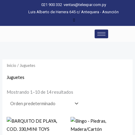
Ir
021 900 332
ventas@telexpar.com.py
al
Luis Alberto de Herrera 645 c/ Antequera - Asunción
contenido
Inicio
/ Juguetes
Juguetes
Mostrando 1–10 de 14 resultados