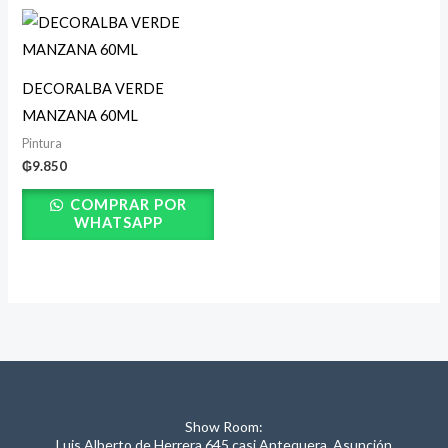
DECORALBA VERDE
MANZANA 60ML
Pintura
₲
9.850
COMPRAR POR
WHATSAPP
Show Room:
Luis Alberto de Herrera 645 casi Antequera, Asunción