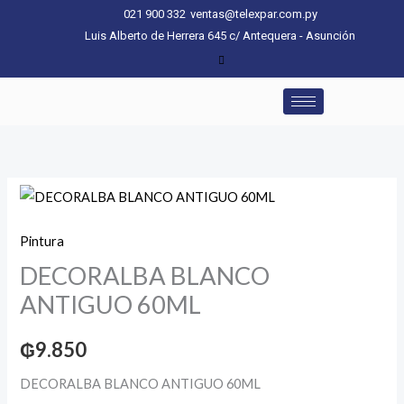
Ir
021 900 332
ventas@telexpar.com.py
al
Luis Alberto de Herrera 645 c/ Antequera - Asunción
contenido
DECORALBA
BLANCO
Pintura
ANTIGUO
DECORALBA BLANCO
60ML
cantidad
ANTIGUO 60ML
₲
9.850
DECORALBA BLANCO ANTIGUO 60ML