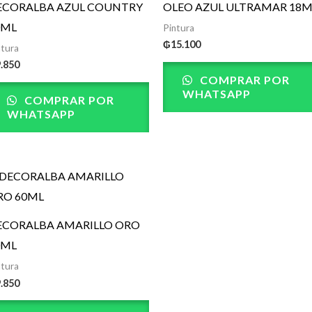
ECORALBA AZUL COUNTRY
OLEO AZUL ULTRAMAR 18M
0ML
Pintura
₲
15.100
ntura
9.850
COMPRAR POR
WHATSAPP
COMPRAR POR
WHATSAPP
ECORALBA AMARILLO ORO
0ML
ntura
9.850