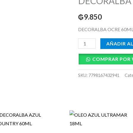
DECORALBA 
60ML
₲
9.850
cantidad
DECORALBA OCRE 60M
AÑADIR A
COMPRAR POR
SKU:
7798167432941
Cat