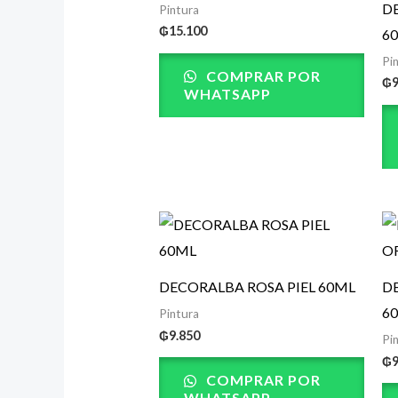
D
Pintura
₲
15.100
6
Pi
COMPRAR POR
₲
WHATSAPP
DECORALBA ROSA PIEL 60ML
D
6
Pintura
₲
9.850
Pi
₲
COMPRAR POR
WHATSAPP