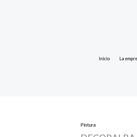
Inicio
La empr
Pintura
DECORALBA
OCRE