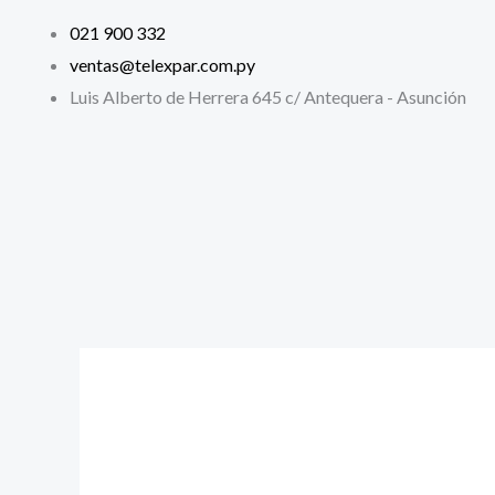
Ir
021 900 332
al
ventas@telexpar.com.py
contenido
Luis Alberto de Herrera 645 c/ Antequera - Asunción