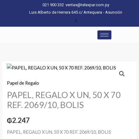
Ir
021 900 332
ventas@telexpar.com.py
al
Luis Alberto de Herrera 645 c/ Antequera - Asunción
contenido
PAPEL,
REGALO
Papel de Regalo
X
PAPEL, REGALO X UN, 50 X 70
UN,
50
REF. 2069/10, BOLIS
X
70
₲
2.247
REF.
PAPEL, REGALO X UN, 50 X 70 REF. 2069/10, BOLIS
2069/10,