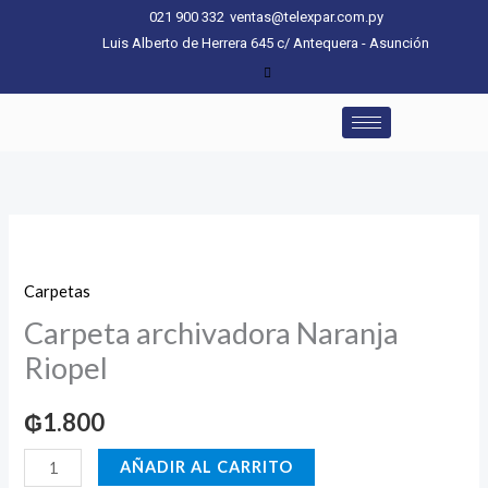
Ir
021 900 332
ventas@telexpar.com.py
al
Luis Alberto de Herrera 645 c/ Antequera - Asunción
contenido
Carpeta
archivadora
Carpetas
Naranja
Carpeta archivadora Naranja
Riopel
cantidad
Riopel
₲
1.800
AÑADIR AL CARRITO