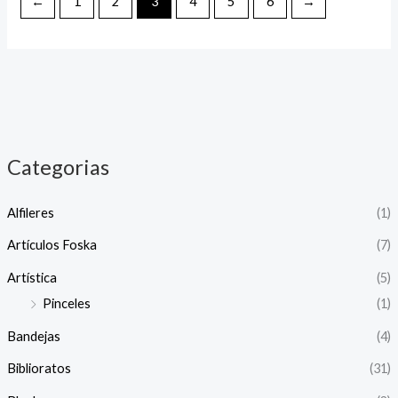
←
1
2
3
4
5
6
→
Categorias
Alfileres
(1)
Artículos Foska
(7)
Artística
(5)
Pinceles
(1)
Bandejas
(4)
Biblioratos
(31)