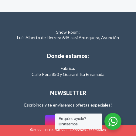
Show Room:
Luis Alberto de Herrera 645 casi Antequera, Asunción
Donde estamos:
Fábrica:
Calle Pora 850 y Guaraní, Ita Enramada
NEWSLETTER
Escribinos y te enviaremos ofertas especiales!
En qué te ayudo?
Enviar
Chateemos
©2022. TELEXPAR S.R.L. Derechos Reservados