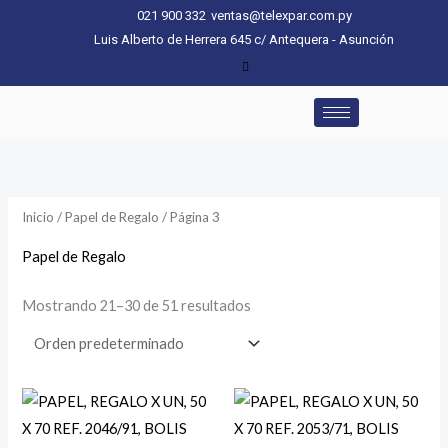
Ir
021 900 332
ventas@telexpar.com.py
al
Luis Alberto de Herrera 645 c/ Antequera - Asunción
contenido
Inicio
/
Papel de Regalo
/ Página 3
Papel de Regalo
Mostrando 21–30 de 51 resultados